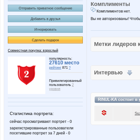
Комплименты
Отправить приватное сообщение
Комплиментов нет.
Вы не авторизованы! Чтоб
Добавить в друзья
Игнорировать
Сделать подарок
Метки лидеров
Совместная покупка: взрослый
популярность:
27610 место
рейтинг
871
?
Интервью
Привилегированный
пользователь
2
уровня
RINUL-KA состоит в
Статистика портрета:
Su
сейчас просматривают портрет - 0
зарегистрированные пользователи
посетившие портрет за 7 дней - 0